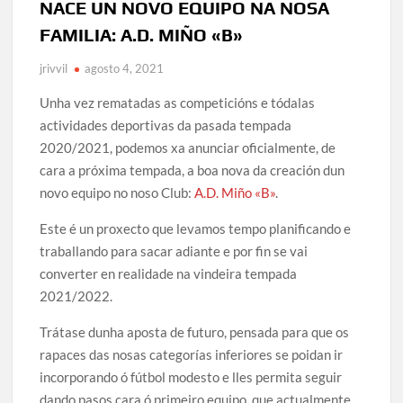
NACE UN NOVO EQUIPO NA NOSA
RESUMO DEPORTIVO DA TEMPADA 2024/25
FAMILIA: A.D. MIÑO «B»
Renovación Mario David (adestrador)
jrivvil
agosto 4, 2021
CAMPAÑA ABONOS TEMPADA 2024/25 (solicitude de alta
Unha vez rematadas as competicións e tódalas
para novos socios)
actividades deportivas da pasada tempada
RESUMO DA TEMPADA 2023/2024
2020/2021, podemos xa anunciar oficialmente, de
SUBVENCIÓN DA DEPUTACIÓN DA CORUÑA 2023
cara a próxima tempada, a boa nova da creación dun
novo equipo no noso Club:
A.D. Miño «B»
.
COMUNICADO OFICIAL: Mario David novo adestrador do
primeiro equipo para a tempada 2024/25
Este é un proxecto que levamos tempo planificando e
traballando para sacar adiante e por fin se vai
converter en realidade na vindeira tempada
2021/2022.
Trátase dunha aposta de futuro, pensada para que os
rapaces das nosas categorías inferiores se poidan ir
incorporando ó fútbol modesto e lles permita seguir
dando pasos cara ó primeiro equipo, que actualmente