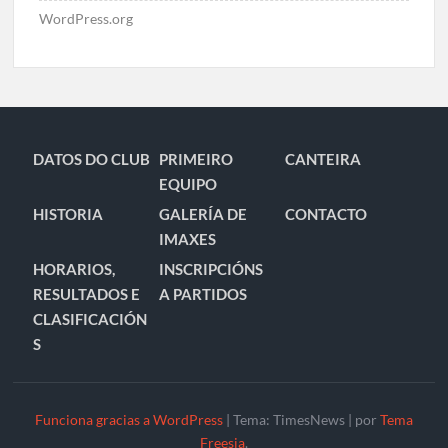
WordPress.org
DATOS DO CLUB
PRIMEIRO
CANTEIRA
EQUIPO
HISTORIA
GALERÍA DE
CONTACTO
IMAXES
HORARIOS,
INSCRIPCIÓNS
RESULTADOS E
A PARTIDOS
CLASIFICACIÓN
S
Funciona gracias a WordPress
|
Tema: TimesNews
|
por
Tema
Freesia
.