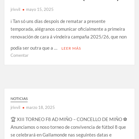
jrivvil
mayo 15, 2025
ℹ️ Tan só uns días despois de rematar a presente
temporada, alégranos comunicar oficialmente a primeira
renovación de cara á vindeira campaña 2025/26, que non
podía ser outra que a …
LEER MÁS
en
Comentar
Renovación
Mario
David
(adestrador)
NOTICIAS
jrivvil
marzo 18, 2025
🏆 XIII TORNEO F8 AD MIÑO – CONCELLO DE MIÑO ⚽️
Anunciamos o noso torneo de convivencia de fútbol 8 que
se celebrará en Gallamonde nas seguintes datas e