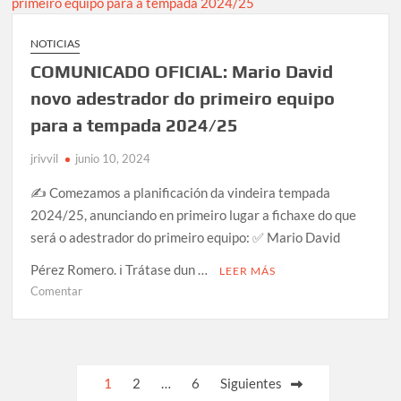
2023
NOTICIAS
COMUNICADO OFICIAL: Mario David
novo adestrador do primeiro equipo
para a tempada 2024/25
jrivvil
junio 10, 2024
✍️ Comezamos a planificación da vindeira tempada
2024/25, anunciando en primeiro lugar a fichaxe do que
será o adestrador do primeiro equipo: ✅️ Mario David
Pérez Romero. ℹ️ Trátase dun …
LEER MÁS
en
Comentar
COMUNICADO
OFICIAL:
Mario
David
Paginación
1
2
…
6
Siguientes
novo