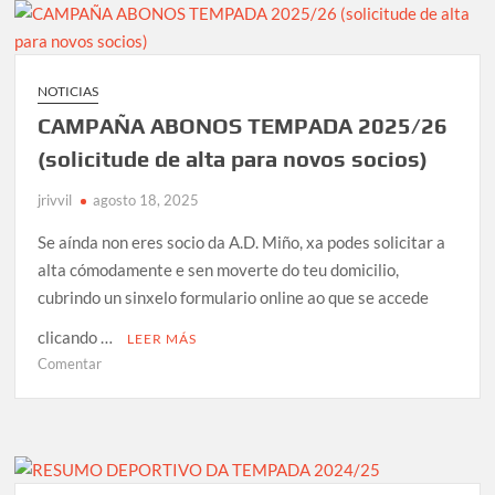
DA
CORUÑA
CORRESPONDENTE
AO
NOTICIAS
ANO
CAMPAÑA ABONOS TEMPADA 2025/26
2025
(solicitude de alta para novos socios)
jrivvil
agosto 18, 2025
Se aínda non eres socio da A.D. Miño, xa podes solicitar a
alta cómodamente e sen moverte do teu domicilio,
cubrindo un sinxelo formulario online ao que se accede
clicando …
LEER MÁS
en
Comentar
CAMPAÑA
ABONOS
TEMPADA
2025/26
(solicitude