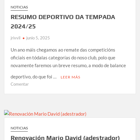
de
NOTICIAS
alta
RESUMO DEPORTIVO DA TEMPADA
para
novos
2024/25
socios)
jrivvil
junio 5, 2025
Un ano máis chegamos ao remate das competicións
oficiais en tódalas categorías do noso club, polo que
novamente faremos un breve resumo, a modo de balance
deportivo, do que foi …
LEER MÁS
en
Comentar
RESUMO
DEPORTIVO
DA
TEMPADA
2024/25
NOTICIAS
Renovación Mario David (adestrador)