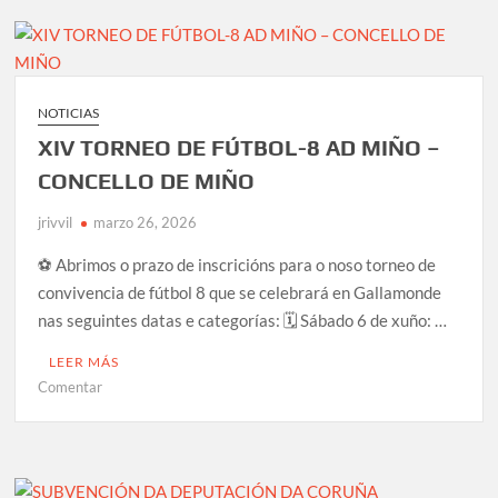
XIV TORNEO DE FÚTBOL-8 AD MIÑO – CONCELLO DE MIÑO
SUBVENCIÓN DA DEPUTACIÓN DA CORUÑA
CORRESPONDENTE AO ANO 2025
NOTICIAS
CAMPAÑA ABONOS TEMPADA 2025/26 (solicitude de alta
XIV TORNEO DE FÚTBOL-8 AD MIÑO –
para novos socios)
CONCELLO DE MIÑO
RESUMO DEPORTIVO DA TEMPADA 2024/25
Renovación Mario David (adestrador)
jrivvil
marzo 26, 2026
⚽️ Abrimos o prazo de inscricións para o noso torneo de
CAMPAÑA ABONOS TEMPADA 2024/25 (solicitude de alta
para novos socios)
convivencia de fútbol 8 que se celebrará en Gallamonde
RESUMO DA TEMPADA 2023/2024
nas seguintes datas e categorías: 🗓 Sábado 6 de xuño: …
SUBVENCIÓN DA DEPUTACIÓN DA CORUÑA 2023
LEER MÁS
en
Comentar
COMUNICADO OFICIAL: Mario David novo adestrador do
XIV
primeiro equipo para a tempada 2024/25
TORNEO
DE
FÚTBOL-