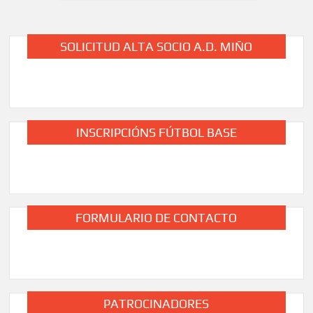
de
adestrador
do
entradas
primeiro
SOLICITUD ALTA SOCIO A.D. MIÑO
equipo
para
a
tempada
2024/25
INSCRIPCIÓNS FÚTBOL BASE
FORMULARIO DE CONTACTO
PATROCINADORES