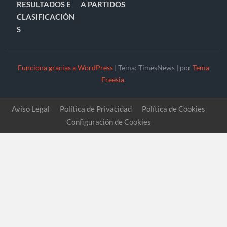
RESULTADOS E
A PARTIDOS
CLASIFICACIÓN
S
Funciona gracias a WordPress
|
Tema: TimesNews
|
por
Tema
Freesia
.
Aviso Legal
Política de Privacidad
Política de Cookies
Configuración de Cookies