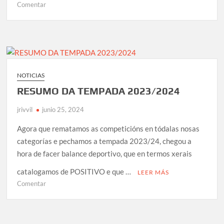
en
Comentar
CAMPAÑA
ABONOS
TEMPADA
2024/25
(solicitude
de
NOTICIAS
alta
RESUMO DA TEMPADA 2023/2024
para
novos
jrivvil
junio 25, 2024
socios)
Agora que rematamos as competicións en tódalas nosas
categorías e pechamos a tempada 2023/24, chegou a
hora de facer balance deportivo, que en termos xerais
catalogamos de POSITIVO e que …
LEER MÁS
en
Comentar
RESUMO
DA
TEMPADA