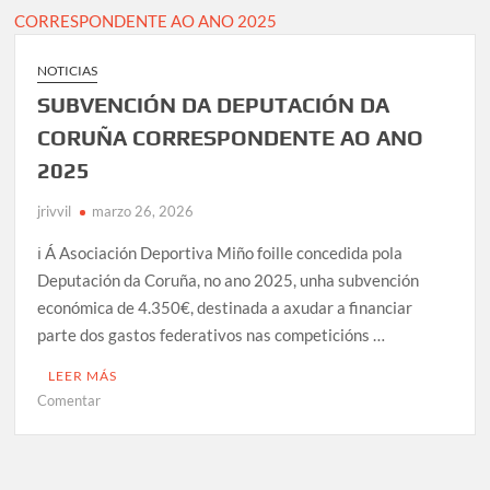
8
AD
MIÑO
NOTICIAS
–
SUBVENCIÓN DA DEPUTACIÓN DA
CONCELLO
DE
CORUÑA CORRESPONDENTE AO ANO
MIÑO
2025
jrivvil
marzo 26, 2026
ℹ️ Á Asociación Deportiva Miño foille concedida pola
Deputación da Coruña, no ano 2025, unha subvención
económica de 4.350€, destinada a axudar a financiar
parte dos gastos federativos nas competicións …
LEER MÁS
en
Comentar
SUBVENCIÓN
DA
DEPUTACIÓN