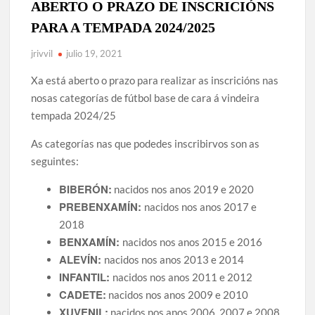
ABERTO O PRAZO DE INSCRICIÓNS
RESUMO DEPORTIVO DA TEMPADA 2024/25
PARA A TEMPADA 2024/2025
Renovación Mario David (adestrador)
jrivvil
julio 19, 2021
CAMPAÑA ABONOS TEMPADA 2024/25 (solicitude de alta
Xa está aberto o prazo para realizar as inscricións nas
para novos socios)
nosas categorías de fútbol base de cara á vindeira
RESUMO DA TEMPADA 2023/2024
tempada 2024/25
SUBVENCIÓN DA DEPUTACIÓN DA CORUÑA 2023
As categorías nas que podedes inscribirvos son as
COMUNICADO OFICIAL: Mario David novo adestrador do
seguintes:
primeiro equipo para a tempada 2024/25
BIBERÓN:
nacidos nos anos 2019 e 2020
PREBENXAMÍN:
nacidos nos anos 2017 e
2018
BENXAMÍN:
nacidos nos anos 2015 e 2016
ALEVÍN:
nacidos nos anos 2013 e 2014
INFANTIL:
nacidos nos anos 2011 e 2012
CADETE:
nacidos nos anos 2009 e 2010
XUVENIL:
nacidos nos anos 2006, 2007 e 2008