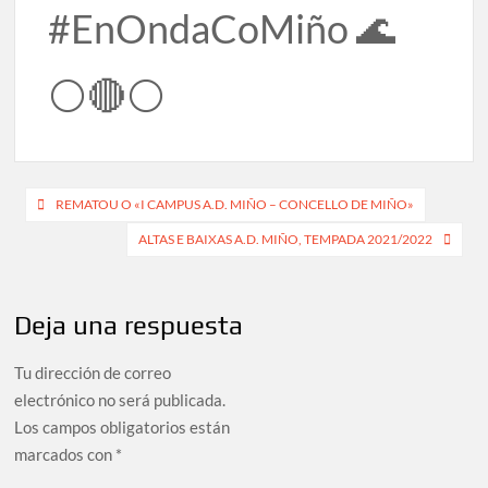
#EnOndaCoMiño 🌊
⚪🔴⚪
Navegación
REMATOU O «I CAMPUS A.D. MIÑO – CONCELLO DE MIÑO»
de
ALTAS E BAIXAS A.D. MIÑO, TEMPADA 2021/2022
entradas
Deja una respuesta
Tu dirección de correo
electrónico no será publicada.
Los campos obligatorios están
marcados con
*