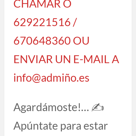
CHAMAR Ó
629221516 /
670648360 OU
ENVIAR UN E-MAIL A
info@admiño.es
Agardámoste!… ✍
Apúntate para estar