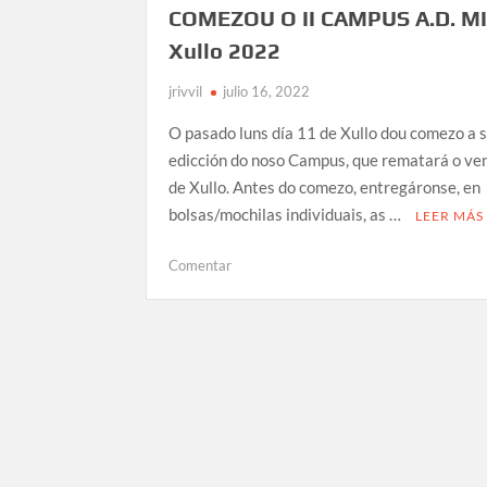
COMEZOU O II CAMPUS A.D. M
Xullo 2022
jrivvil
julio 16, 2022
O pasado luns día 11 de Xullo dou comezo a
edicción do noso Campus, que rematará o ve
de Xullo. Antes do comezo, entregáronse, en
bolsas/mochilas individuais, as …
LEER MÁS
en
Comentar
COMEZOU
O
II
CAMPUS
A.D.
MIÑO.
Xullo
2022