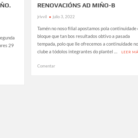
IÑO.
RENOVACIÓNS AD MIÑO-B
jrivvil
julio 3, 2022
Tamén no noso filial apostamos pola continuidade
bloque que tan bos resultados obtivo a pasada
 segunda
tempada, polo que lle ofrecemos a continuidade n
nres 29
clube a tódolos integrantes do plantel …
LEER M
en
Comentar
RENOVACIÓNS
AD
MIÑO-
B