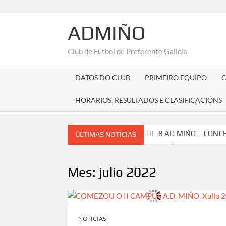
Saltar
al
ADMIÑO
contenido
Club de Fútbol de Preferente Galicia
DATOS DO CLUB
PRIMEIRO EQUIPO
HORARIOS, RESULTADOS E CLASIFICACIÓNS
XIV TORNEO DE FÚTBOL-8 AD MIÑO – CONC
ÚLTIMAS NOTICIAS
SUBVENCIÓN DA DEPUTACIÓN DA CORUÑA 
CAMPAÑA ABONOS TEMPADA 2025/26 (solicit
Mes:
julio 2022
RESUMO DEPORTIVO DA TEMPADA 2024/2
CAMPAÑA ABONOS TEMPADA 2024/25 (solicit
RESUMO DA TEMPADA 2023/2024
SUBV
NOTICIAS
COMUNICADO OFICIAL: Mario David novo ade