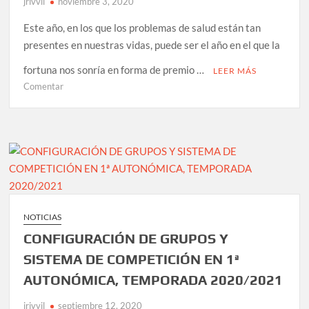
jrivvil
noviembre 3, 2020
da
RFGF,
Este año, en los que los problemas de salud están tan
que
presentes en nuestras vidas, puede ser el año en el que la
activa
as
fortuna nos sonría en forma de premio …
LEER MÁS
competicións
en
Comentar
autonómicas
LOTERÍA
DE
NAVIDAD
A.D.
MIÑO
NOTICIAS
CONFIGURACIÓN DE GRUPOS Y
SISTEMA DE COMPETICIÓN EN 1ª
AUTONÓMICA, TEMPORADA 2020/2021
jrivvil
septiembre 12, 2020