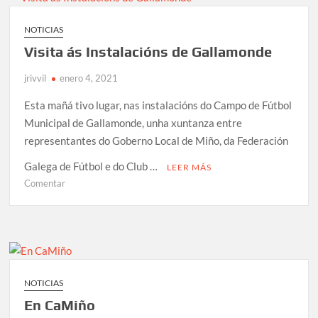
ACTIVIDADE
NO
NOTICIAS
FÚTBOL
Visita ás Instalacións de Gallamonde
BASE
jrivvil
enero 4, 2021
Esta mañá tivo lugar, nas instalacións do Campo de Fútbol
Municipal de Gallamonde, unha xuntanza entre
representantes do Goberno Local de Miño, da Federación
Galega de Fútbol e do Club …
LEER MÁS
en
Comentar
Visita
ás
Instalacións
de
Gallamonde
NOTICIAS
En CaMiño