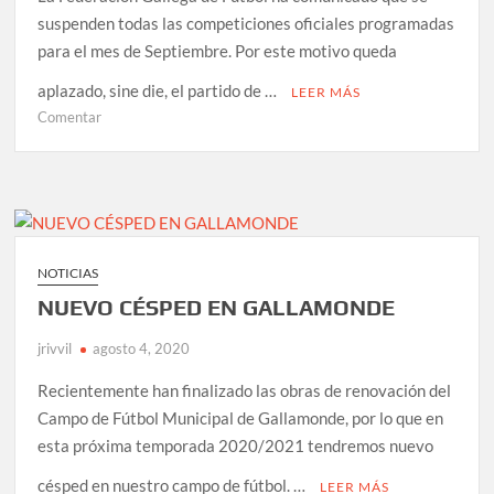
suspenden todas las competiciones oficiales programadas
para el mes de Septiembre. Por este motivo queda
aplazado, sine die, el partido de …
LEER MÁS
en
Comentar
SUSPENDIDO
EL
PARTIDO
DE
VUELTA
DE
NOTICIAS
SEMIFINALES
NUEVO CÉSPED EN GALLAMONDE
DE
COPA
jrivvil
agosto 4, 2020
Recientemente han finalizado las obras de renovación del
Campo de Fútbol Municipal de Gallamonde, por lo que en
esta próxima temporada 2020/2021 tendremos nuevo
césped en nuestro campo de fútbol. …
LEER MÁS