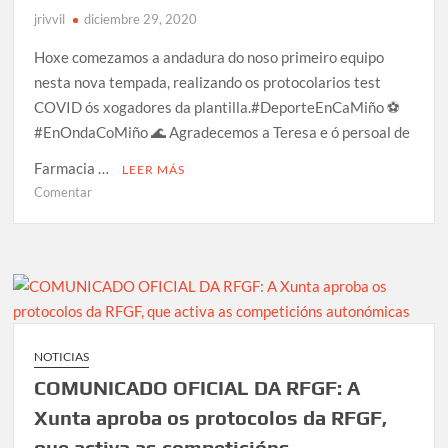
jrivvil
diciembre 29, 2020
Hoxe comezamos a andadura do noso primeiro equipo
nesta nova tempada, realizando os protocolarios test
COVID ós xogadores da plantilla.#DeporteEnCaMiño ⚽️
#EnOndaCoMiño 🌊 Agradecemos a Teresa e ó persoal de
Farmacia …
LEER MÁS
en
Comentar
En
CaMiño
NOTICIAS
COMUNICADO OFICIAL DA RFGF: A
Xunta aproba os protocolos da RFGF,
que activa as competicións