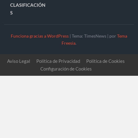
CLASIFICACIÓN
S
Funciona gracias a WordPress
|
Tema: TimesNews
|
por
Tema
Freesia
.
Aviso Legal
Política de Privacidad
Política de Cookies
Configuración de Cookies