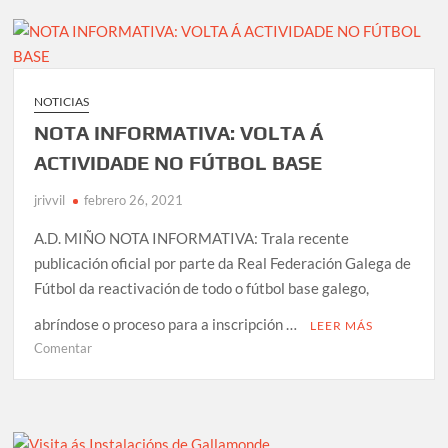
XIV TORNEO DE FÚTBOL-8 AD MIÑO – CONCELLO DE MIÑO
SUBVENCIÓN DA DEPUTACIÓN DA CORUÑA
CORRESPONDENTE AO ANO 2025
NOTICIAS
CAMPAÑA ABONOS TEMPADA 2025/26 (solicitude de alta
NOTA INFORMATIVA: VOLTA Á
para novos socios)
ACTIVIDADE NO FÚTBOL BASE
RESUMO DEPORTIVO DA TEMPADA 2024/25
Renovación Mario David (adestrador)
jrivvil
febrero 26, 2021
A.D. MIÑO NOTA INFORMATIVA: Trala recente
CAMPAÑA ABONOS TEMPADA 2024/25 (solicitude de alta
para novos socios)
publicación oficial por parte da Real Federación Galega de
RESUMO DA TEMPADA 2023/2024
Fútbol da reactivación de todo o fútbol base galego,
SUBVENCIÓN DA DEPUTACIÓN DA CORUÑA 2023
abríndose o proceso para a inscripción …
LEER MÁS
en
Comentar
COMUNICADO OFICIAL: Mario David novo adestrador do
NOTA
primeiro equipo para a tempada 2024/25
INFORMATIVA:
VOLTA
Á