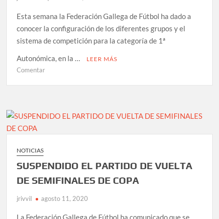
Esta semana la Federación Gallega de Fútbol ha dado a
conocer la configuración de los diferentes grupos y el
sistema de competición para la categoría de 1ª
Autonómica, en la …
LEER MÁS
en
Comentar
CONFIGURACIÓN
DE
GRUPOS
Y
SISTEMA
DE
COMPETICIÓN
NOTICIAS
EN
SUSPENDIDO EL PARTIDO DE VUELTA
1ª
AUTONÓMICA,
DE SEMIFINALES DE COPA
TEMPORADA
jrivvil
agosto 11, 2020
2020/2021
La Federación Gallega de Fútbol ha comunicado que se