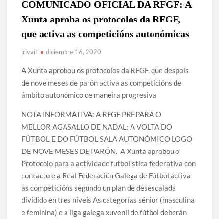
para novos socios)
COMUNICADO OFICIAL DA RFGF: A
RESUMO DEPORTIVO DA TEMPADA 2024/25
Xunta aproba os protocolos da RFGF,
Renovación Mario David (adestrador)
que activa as competicións autonómicas
jrivvil
diciembre 16, 2020
CAMPAÑA ABONOS TEMPADA 2024/25 (solicitude de alta
para novos socios)
A Xunta aprobou os protocolos da RFGF, que despois
RESUMO DA TEMPADA 2023/2024
de nove meses de parón activa as competicións de
SUBVENCIÓN DA DEPUTACIÓN DA CORUÑA 2023
ámbito autonómico de maneira progresiva
COMUNICADO OFICIAL: Mario David novo adestrador do
NOTA INFORMATIVA: A RFGF PREPARA O
primeiro equipo para a tempada 2024/25
MELLOR AGASALLO DE NADAL: A VOLTA DO
FÚTBOL E DO FÚTBOL SALA AUTONÓMICO LOGO
DE NOVE MESES DE PARÓN. A Xunta aprobou o
Protocolo para a actividade futbolística federativa con
contacto e a Real Federación Galega de Fútbol activa
as competicións segundo un plan de desescalada
dividido en tres niveis As categorías sénior (masculina
e feminina) e a liga galega xuvenil de fútbol deberán