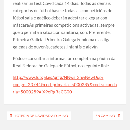
realizar un test Covid cada 14 días. Todas as demais
categorías de fútbol base e todas as competicións de
fútbol sala e gaélico deberán adestrar e xogar con
máscaraAs primeiras competicións activadas, sempre
que o permita a situación sanitaria, son: Preferente,
Primeira Galicia, Primeira Galega Feminina e as ligas
galegas de xuvenís, cadetes, infantís e alevín
Pódese consultar a información completa na páxina da
Real Federación Galega de Fútbol, no seguinte link:
http://www.futgal.es/pnfg/NNws_ShwNewDup?
codigo=23744&cod_primaria=5000289&cod_secunda
ria=5000289#.X9oRgRaCG00
Navegación
LOTERÍA DE NAVIDAD A.D. MIÑO
EN CAMIÑO
de