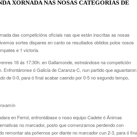
NDA XORNADA NAS NOSAS CATEGORÍAS DE
rnada das competicións oficiais nas que están inscritas as nosas
tivemos sortes dispares en canto os resultados obtidos polos nosos
mpates e 1 victoria.
venres 16 ás 17:30h. en Gallamonde, estreándose na competición
. Enfrontáronse ó Galicia de Caranza-C, nun partido que aguantaron
do de 0-0, para ó final acabar caendo por 0-5 no segundo tempo,
Benxamín
ara en Ferrol, enfrontábase o noso equipo Cadete ó Ánimas
lternativas no marcador, posto que comenzamos perdendo con
do remontar ata poñernos por diante no marcador cun 2-3, para ó fina