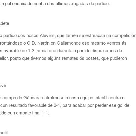
un gol encaixado nunha das últimas xogadas do partido.
adete
o partido dos nosos Alevíns, que tamén se estreaban na competició
enfrontándose o C.D. Narón en Gallamonde ese mesmo venres ás
esfavorable de 1-3, aínda que durante o partido dispuxemos de
mellor, posto que tivemos algúns remates ós postes, que pudieron
evín
 campo da Gándara enfrotrouse o noso equipo Infantil contra o
n resultado favorable de 0-1, para acabar por perder ese gol de
ido cun empate final 1-1.
ntil