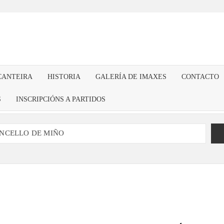
CANTEIRA
HISTORIA
GALERÍA DE IMAXES
CONTACTO
S
INSCRIPCIÓNS A PARTIDOS
ONCELLO DE MIÑO
A CORRESPONDENTE AO ANO 2025
de de alta para novos socios)
5
Renovación Mario David (adestrador)
de de alta para novos socios)
ENCIÓN DA DEPUTACIÓN DA CORUÑA 2023
trador do primeiro equipo para a tempada 2024/25