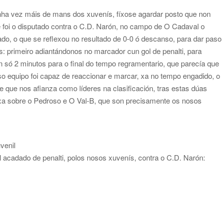
unha vez máis de mans dos xuvenís, fíxose agardar posto que non
e foi o disputado contra o C.D. Narón, no campo de O Cadaval o
do, o que se reflexou no resultado de 0-0 ó descanso, para dar paso
 primeiro adiantándonos no marcador cun gol de penalti, para
an só 2 minutos para o final do tempo regramentario, que parecía que
so equipo foi capaz de reaccionar e marcar, xa no tempo engadido, o
2 e que nos afianza como líderes na clasificación, tras estas dúas
axa sobre o Pedroso e O Val-B, que son precisamente os nosos
venil
 acadado de penalti, polos nosos xuvenís, contra o C.D. Narón: