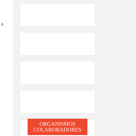
 a
ORGANISMOS
COLABORADORES