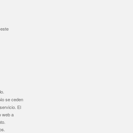
 este
do.
o se ceden
ervicio. El
to web a
to.
os.