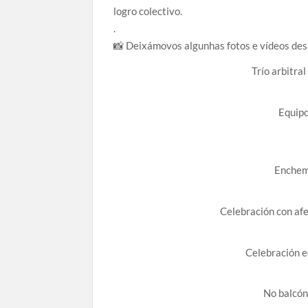
logro colectivo.
.
📸 Deixámovos algunhas fotos e vídeos desa
Trío arbitra
Equipo
Enchem
Celebración con af
Celebración 
No balcón