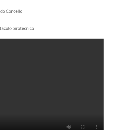
 do Concello
táculo pirotécnico