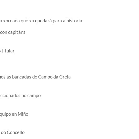
 xornada qué xa quedará para a historia.
l con capitáns
 titular
os as bancadas do Campo da Grela
eccionados no campo
equipo en Miño
 do Concello