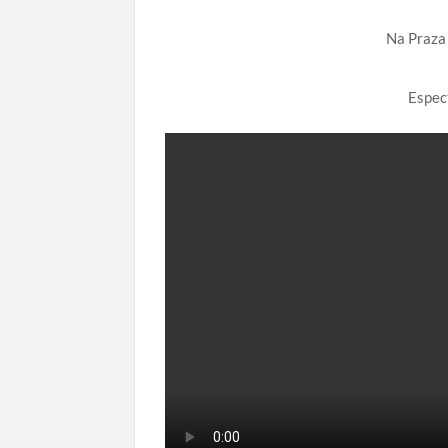
Na Praza
Espec