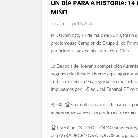
UN DÍA PARA A HISTORIA: 14
MIÑO
jrivvil
mayo 16, 2023
📅 O Domingo, 14 de maio de 2023, foi un dí
proclamouse Campión do Grupo 1⁰ de Primeir
por primeira vez na historia deste Club.
.
📈 Despois de liderar a competición durant
segundo clasificado, tivemos que agardar a
con el o ascenso de categoría, nun partido 
impuxemos por 1-5 ao Ural Español CF no c
.
💪+⚽️=🏆Son moitos os anos de traballo pa
acadarse, se convertira por fin esta vez en 
.
🏆 Este é un ÉXITO DE TODOS: xogadores, co
eso AGRADECEMOS A TODOS polo grao de a