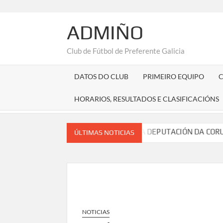
Saltar
al
ADMIÑO
contenido
Club de Fútbol de Preferente Galicia
DATOS DO CLUB
PRIMEIRO EQUIPO
HORARIOS, RESULTADOS E CLASIFICACIÓNS
LO DE MIÑO
SUBVENCIÓN DA DEPUTACIÓN DA CORUÑA CORR
ÚLTIMAS NOTICIAS
NOTICIAS