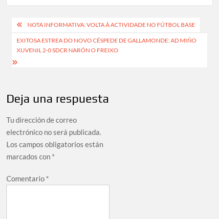
Navegación
NOTA INFORMATIVA: VOLTA Á ACTIVIDADE NO FÚTBOL BASE
de
EXITOSA ESTREA DO NOVO CÉSPEDE DE GALLAMONDE: AD MIÑO
XUVENIL 2-0 SDCR NARÓN O FREIXO
entradas
Deja una respuesta
Tu dirección de correo
electrónico no será publicada.
Los campos obligatorios están
marcados con
*
Comentario
*